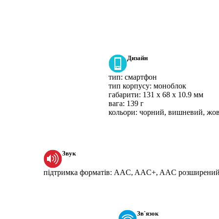
Дизайн
тип:
смартфон
тип корпусу:
моноблок
габарити:
131 x 68 x 10.9 мм
вага:
139 г
кольори:
чорний, вишневий, жов
Звук
підтримка форматів:
AAC, AAC+, AAC розширений
Зв`язок