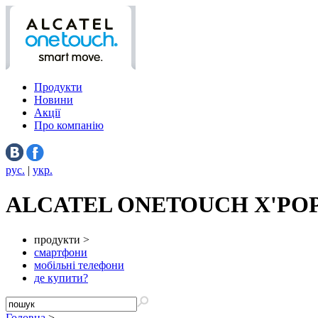
Продукти
Новини
Акції
Про компанію
рус.
|
укр.
ALCATEL ONETOUCH X'PO
продукти >
смартфони
мобільні телефони
де купити?
Головна
>