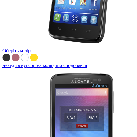
Оберіть колір
неведіть курсор на колір, що сподобався