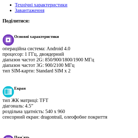
Технічні характеристики
Завантаження
Поділитися:
Основні характеристики
операційна система:
Android 4.0
процесор:
1 ГГц, двоядерний
діапазон частот 2G:
850/900/1800/1900 МГц
діапазон частот 3G:
900/2100 МГц
тип SIM-карти:
Standard SIM x 2
Екран
тип ЖК матриці:
TFT
діагональ:
4.5”
роздільна здатність:
540 x 960
сенсорний екран:
dragontrail, олеофобне покриття
Пам`ять