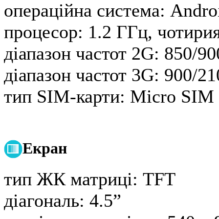
операційна система:
Androi
процесор:
1.2 ГГц, чотири
діапазон частот 2G:
850/90
діапазон частот 3G:
900/21
тип SIM-карти:
Micro SIM 
Екран
тип ЖК матриці:
TFT
діагональ:
4.5”