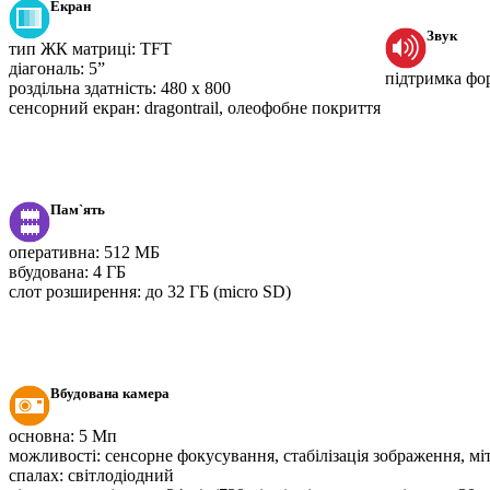
Екран
Звук
тип ЖК матриці:
TFT
діагональ:
5”
підтримка фор
роздільна здатність:
480 х 800
сенсорний екран:
dragontrail, олеофобне покриття
Пам`ять
оперативна:
512 МБ
вбудована:
4 ГБ
слот розширення:
до 32 ГБ (micro SD)
Вбудована камера
основна:
5 Мп
можливості:
сенсорне фокусування, стабілізація зображення, міт
спалах:
світлодіодний