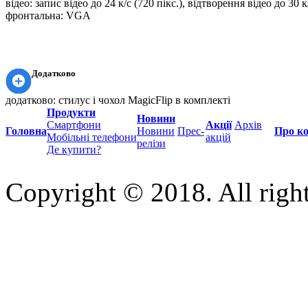
відео:
запис відео до 24 к/с (720 пікс.), відтворення відео до 30 к/
фронтальна:
VGA
Додатково
додатково:
стилус і чохол MagicFlip в комплекті
Продукти
Новини
Смартфони
Акції
Архів
Головна
Новини
Прес-
Про к
Мобільні телефони
акцій
релізи
Де купити?
Copyright © 2018. All right