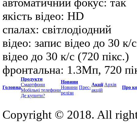
автоматичний фокус:
так
якість відео:
HD
спалах:
світлодіодний
відео:
запис відео до 30 к/с
відео до 30 к/с (720 пікс.)
фронтальна:
1.3Мп, 720 пі
Продукти
Новини
Смартфони
Акції
Архів
Головна
Новини
Прес-
Про к
Мобільні телефони
акцій
релізи
Де купити?
Copyright © 2018. All right