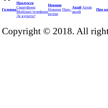
Продукти
Новини
Смартфони
Акції
Архів
Головна
Новини
Прес-
Про к
Мобільні телефони
акцій
релізи
Де купити?
Copyright © 2018. All right