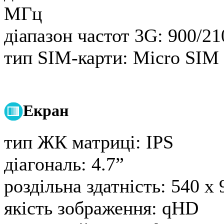
МГц
діапазон частот 3G:
900/21
тип SIM-карти:
Micro SIM 
Екран
тип ЖК матриці:
IPS
діагональ:
4.7”
роздільна здатність:
540 x 
якість зображення:
qHD