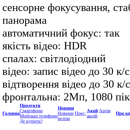
сенсорне фокусування, ста
панорама
автоматичний фокус:
так
якість відео:
HDR
спалах:
світлодіодний
відео:
запис відео до 30 к/с
відтворення відео до 30 к/с
фронтальна:
2Мп, 1080 пік
Продукти
Новини
Смартфони
Акції
Архів
Головна
Новини
Прес-
Про к
Мобільні телефони
акцій
релізи
Де купити?