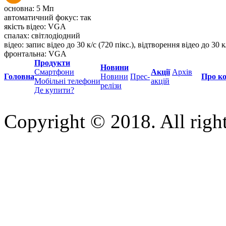
основна:
5 Мп
автоматичний фокус:
так
якість відео:
VGA
спалах:
світлодіодний
відео:
запис відео до 30 к/с (720 пікс.), відтворення відео до 30 к/
фронтальна:
VGA
Продукти
Новини
Смартфони
Акції
Архів
Головна
Новини
Прес-
Про к
Мобільні телефони
акцій
релізи
Де купити?
Copyright © 2018. All right