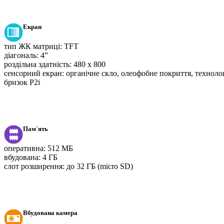
Екран
тип ЖК матриці:
TFT
діагональ:
4”
роздільна здатність:
480 x 800
сенсорний екран:
органічне скло, олеофобне покриття, технолог
бризок P2i
Пам`ять
оперативна:
512 МБ
вбудована:
4 ГБ
слот розширення:
до 32 ГБ (micro SD)
Вбудована камера