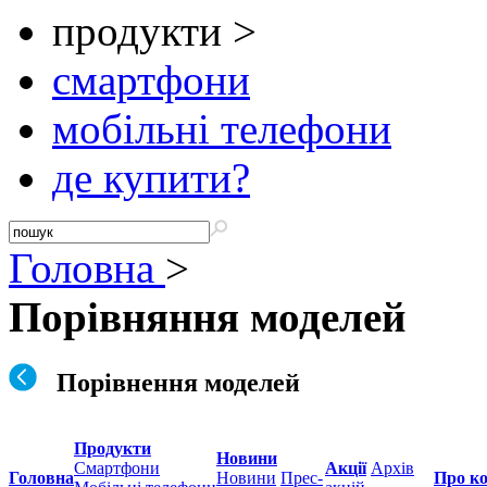
продукти >
смартфони
мобільні телефони
де купити?
Головна
>
Порівняння моделей
Порівнення моделей
Продукти
Новини
Смартфони
Акції
Архів
Головна
Новини
Прес-
Про к